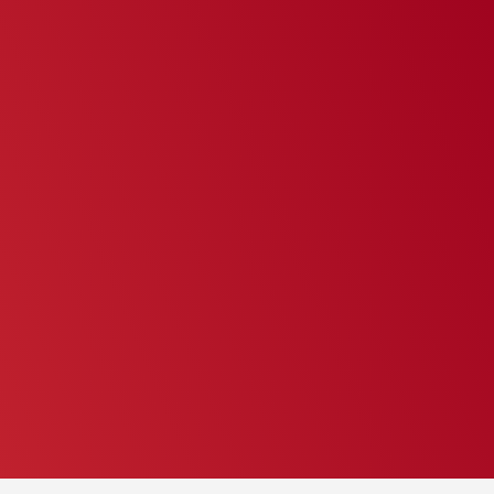
أكسو-تيك: من الألم إلى الابتكار
اقرأ المزيد >
Garbaliser - تحويل النفايات إلى ذهب سائل
اقرأ المزيد >