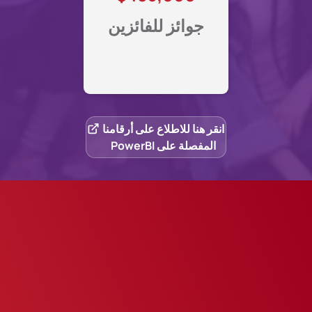
جوائز للفائزين
انقر هنا للاطلاع على أرقامنا
المفصلة على PowerBI
قصص تلهمنا