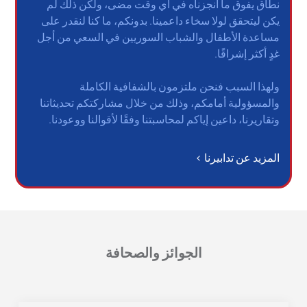
نطاق يفوق ما أنجزناه في أي وقت مضى، ولكن ذلك لم
يكن ليتحقق لولا سخاء داعمينا. بدونكم، ما كنا لنقدر على
مساعدة الأطفال والشباب السوريين في السعي من أجل
غدٍ أكثر إشراقًا.
ولهذا السبب فنحن ملتزمون بالشفافية الكاملة
والمسؤولية أمامكم، وذلك من خلال مشاركتكم تحديثاتنا
وتقاريرنا، داعين إياكم لمحاسبتنا وفقًا لأقوالنا ووعودنا.
المزيد عن تدابيرنا >
الجوائز والصحافة