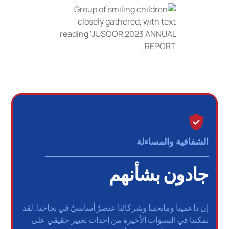
الشفافية والمساءلة
جادون بشأنهم
إن داعمينا ومانحينا وشركائنا عنصرٌ أساسيٌ في نجاحنا. لقد
تمكننا في السنوات الأخيرة من إحداث تغيير حقيقي على