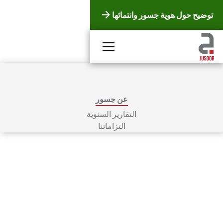
توضيح حول هوية جسور وانتمائها
عن جسور
التقارير السنوية
التزاماتنا
عن «جسور»