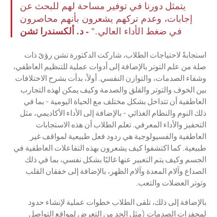
يتمثل دورنا في توفير مساحة لهم للبحث عن
إجابات، وعدم تركهم يشعرون بأنهم محاصرون
- د. ألكسندرا تشن
في ضغط الأداء العالي."
استجابةً لاحتياجات الطلاب، شاركت الدكتورة تشن رؤىً ذات
صلة من علم التوتر بالإضافة إلى أدوات عملية للتنظيم العاطفي،
وشفاء الصدمات، والتوازن النفسي. أولاً، بدأت بشرح الاختلافات
بين الخوف والتوتر والقلق والصدمة وكيف يمكن لهذه التجارب
العاطفية أن تتداخل بشكل مختلف مع الحياة اليومية - بما في
ذلك النوم والنظام الغذائي - بالإضافة إلى الأداء الأكاديمي، مثل
التحفيز والأداء المعرفي. تعلم الطلاب أن هذه الاستجابات
العاطفية والفسيولوجية هي ردود فعل طبيعية لمواقف غير
طبيعية. كما اكتشفوا كيف يشعرون بهذه التفاعلات العاطفية في
الجسم وكيف يتم التعبير عنها غالبًا بشكل نفسي، بما في ذلك
الصداع وآلام المعدة وآلام الظهر، بالإضافة إلى خفقان القلب
وتوتر العضلات والتعب.
بالإضافة إلى ذلك، تلقى الطلاب خطوات عملية لإنشاء حدود
لمحفزات الصدمات (مثل الحد من التعرض لمواقع التواصل