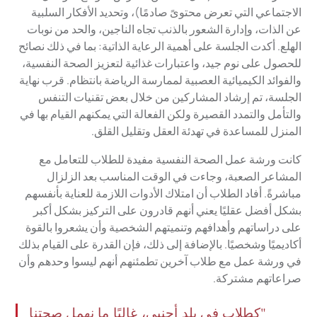
الاجتماعي التي تعرض محتوىً صادمًا)، وتحديد الأفكار السلبية
عن الذات، وإدارة الشعور بالذنب تجاه الناجين، والحد من نوبات
الهلع. أكدت الجلسة على أهمية الرعاية الذاتية: بما في ذلك نصائح
للحصول على نوم جيد، واعتبارات غذائية لتعزيز الصحة النفسية،
والفوائد الكيميائية العصبية لممارسة الرياضة بانتظام. قرب نهاية
الجلسة، تم إرشاد المشاركين من خلال بعض تقنيات التنفس
والتأمل والتمدد القصيرة ولكن الفعالة التي يمكنهم القيام بها في
المنزل للمساعدة في تهدئة العقل وتقليل القلق.
كانت ورشة عمل الصحة النفسية مفيدة للطلاب للتعامل مع
المشاعر الصعبة، وجاءت في الوقت المناسب بعد الزلزال
مباشرةً. أفاد الطلاب أن امتلاك الأدوات اللازمة للعناية بأنفسهم
بشكل أفضل عقليًا يعني أنهم قادرون على التركيز بشكل أكبر
على دراساتهم وأهدافهم وتنميتهم الشخصية وأن يشعروا بالقوة
أكاديميًا وشخصيًا. بالإضافة إلى ذلك، فإن القدرة على القيام بذلك
في ورشة عمل مع طلاب آخرين تطمئنهم أنهم ليسوا وحدهم وأن
صراعاتهم مشتركة.
"كطلاب في بلد أجنبي، غالبًا ما نهمل صحتنا