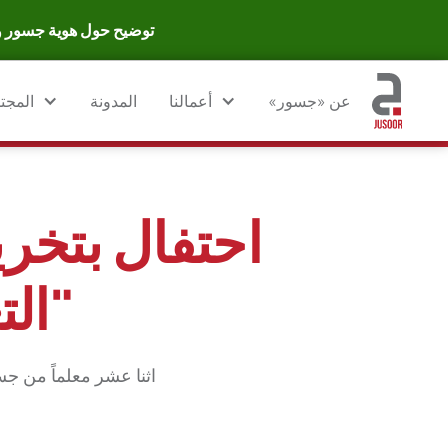
توضيح حول هوية جسور وا
عن «جسور»
أعمالنا
المدونة
المجت
احتفال بتخري
"الت
اثنا عشر معلماً من جسور 