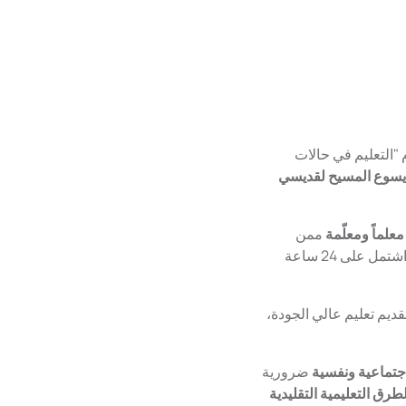
دبلوم "التعليم في حالات
يسوع المسيح لقديسي
معلماً ومعلّمة
ممن
كرسوا جهودهم للتعليم شهاداتهم بعد إتمامهم البرنامج المكثف الذي استمر لأربعة فصول دراسية واشتمل على 24 ساعة
قديم تعليم عالي الجودة،
جتماعية ونفسية
ضرورية
لطرق التعليمية التقليدية