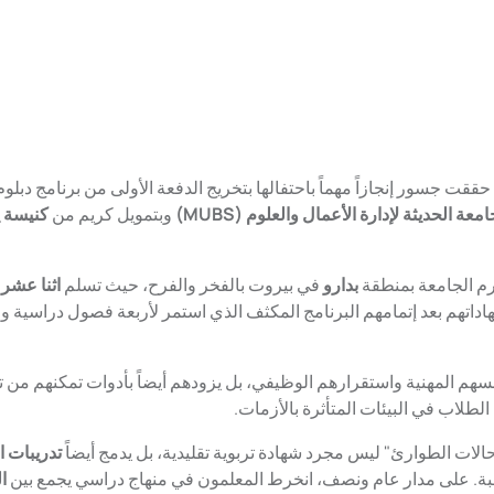
ي 4 أبريل/نيسان 2024، حققت جسور إنجازاً مهماً باحتفالها بتخريج الدفعة الأولى من برنامج 
امعة الحديثة لإدارة الأعمال والعلوم (MUBS)
وبتمويل كريم من
كنيسة 
م الجامعة بمنطقة
بدارو
في بيروت بالفخر والفرح، حيث تسلم
اثنا عشر 
سسهم المهنية واستقرارهم الوظيفي، بل يزودهم أيضاً بأدوات تمكنهم من ت
طلاب في البيئات المتأثرة بالأزمات.
حالات الطوارئ" ليس مجرد شهادة تربوية تقليدية، بل يدمج أيضاً
تدريبات ا
ة. على مدار عام ونصف، انخرط المعلمون في منهاج دراسي يجمع بين
ا