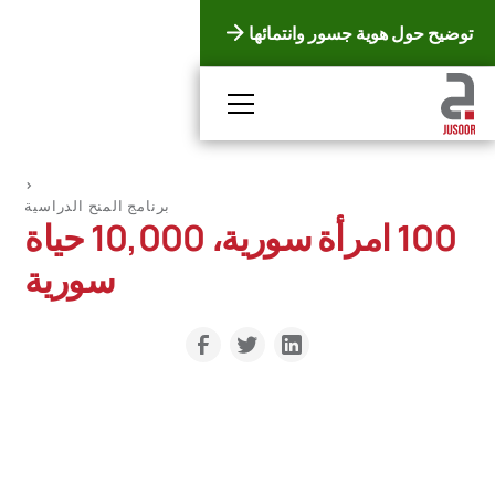
توضيح حول هوية جسور وانتمائها
<
برنامج المنح الدراسية
100 امرأة سورية، 10,000 حياة
سورية