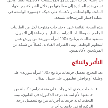
الدراسية الجزئية التي تقدمها المؤسسات الأكاديمية العليا، والتي
تسعى هذه المبادرة إلى معالجتها من خلال الشراكة مع الجهات
المانحة والجامعات، والاعتماد على شبكة «جسور» الواسعة في
عملية اختيار المرشحات للمنحة.
هذه المنحة القائمة على الاحتياجات مفتوحة لكل من الطالبات
الجامعيات وطالبات الدراسات العليا. بالإضافة إلى التمويل،
تستفيد طالبات برنامج «100 امرأة سورية» من ورش عمل
للتطوير الوظيفي وبناء القدرات القيادية، فضلاً عن شبكة من
المرشدين الأكاديميين.
التأثير والنتائج
بعد التخرج، تحصل خريجات ​​برنامج «100 امرأة سورية» على
وظيفة أو يواصلن تعليمهن. على سبيل المثال:
حصلت إحدى الخريجات ​​على منحة دراسية كاملة من
جامعتها الأم لمتابعة درجة الدكتوراة في القانون، بينما
التحقت ثلاثة خريجات أخريات ببرامج لتحصيل درجة
الدكتوراة في جامعات أخرى.