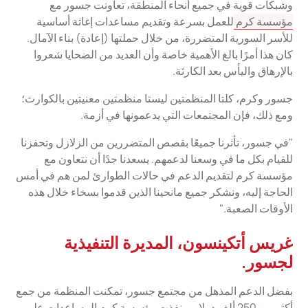
وشبكات قوية في جميع أنحاء المنطقة، تعاونت جسور مع
مؤسسة كرم
للعمل بسرعة وتقديم مساعدات إغاثة أساسية
للأسر السورية المتضررة، من خلال حملتها (إعادة) بناء الآمال.
كان هذا أمرًا بالغ الأهمية خاصة وأن العديد من الضحايا شعروا
بالإرهاق واليأس بعد الكارثة.
جسور وكرم، كلتا المنظمتين ليستا منظمتين معنيتين بالكوارث؛
ومع ذلك، فإن المجتمعات التي يدعمونها في أزمة.
"في جسور، تأثرنا جميعًا بقصص المتضررين من الزلازل وتحفزنا
للقيام بكل ما في وسعنا لدعمهم. يسعدنا جدًا أن نتعاون مع
مؤسسة كرم لتقديم الدعم في حالات الطوارئ لمن هم في أمس
الحاجة إليه، ونشكر جميع مانحينا الذين قدموا بسخاء خلال هذه
الأوقات الصعبة."
غريس أتكينسون، المديرة التنفيذية
لجسور.
بفضل الدعم المذهل من مجتمع جسور، تمكنت المنظمة من جمع
أكثر من 250 ألف دولار، ونفذت مؤسسة كرم المساعدات على