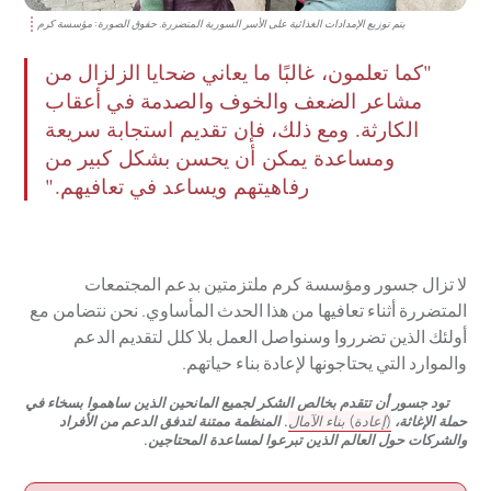
يتم توزيع الإمدادات الغذائية على الأسر السورية المتضررة. حقوق الصورة: مؤسسة كرم
"كما تعلمون، غالبًا ما يعاني ضحايا الزلزال من
مشاعر الضعف والخوف والصدمة في أعقاب
الكارثة. ومع ذلك، فإن تقديم استجابة سريعة
ومساعدة يمكن أن يحسن بشكل كبير من
رفاهيتهم ويساعد في تعافيهم."
لا تزال جسور ومؤسسة كرم ملتزمتين بدعم المجتمعات
المتضررة أثناء تعافيها من هذا الحدث المأساوي. نحن نتضامن مع
أولئك الذين تضرروا وسنواصل العمل بلا كلل لتقديم الدعم
والموارد التي يحتاجونها لإعادة بناء حياتهم.
تود جسور أن تتقدم بخالص الشكر لجميع المانحين الذين ساهموا بسخاء في
حملة الإغاثة،
(إعادة) بناء الآمال
. المنظمة ممتنة لتدفق الدعم من الأفراد
والشركات حول العالم الذين تبرعوا لمساعدة المحتاجين.