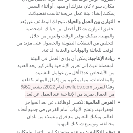
مكان، سواء كان منزلك أو مقهى أو أثناء السفر.
يمكنك إنشاء بيئة عمل مريحة تناسب تفضيلاتك.
التوازن بين العمل والحياة:
تتيح لك الوظائف عن بُعد
تحقيق التوازن بشكل أفضل بين حياتك الشخصية
والمهنية. يمكنك توفير الوقت والتوتر من خلال
التخلص من التنقلات الطويلة والحصول على مزيد من
الوقت للعائلة والهوايات والعناية الذاتية.
زيادة الإنتاجية:
يمكن أن يؤدي العمل في البيئة
المفضلة لديك إلى تعزيز الإنتاجية والتركيز. يجد العديد
من الأشخاص عددًا أقل من عوامل التشتيت
والمقاطعات، مما يمكنهم من إكمال المهام بكفاءة.
وفقًا
لتقرير owllabs.com لعام 2022، يشعر 62%
من العمال بمزيد من الإنتاجية عند العمل عن بُعد.
الفرص العالمية:
تكسر الوظائف عن بعد الحواجز
الجغرافية، وتفتح الأبواب أمام الفرص في جميع أنحاء
العالم. يمكنك التعاون مع فرق وعملاء من بلدان
مختلفة، وتوسيع شبكتك المهنية.
توفير التكاليف:
مع عدم وجود تكاليف التنقل وإمكانية