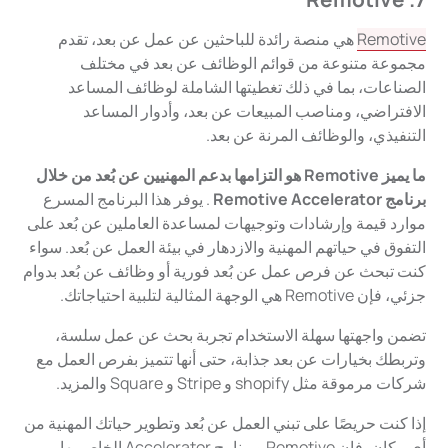
Remotive
هي منصة رائدة للباحثين عن عمل عن بعد، تقدم
مجموعة متنوعة من قوائم الوظائف عن بعد في مختلف
الصناعات، بما في ذلك تغطيتها الشاملة لوظائف المساعد
الافتراضي، ومناصب المبيعات عن بعد، وأدوار المساعد
التنفيذي، والوظائف المرنة عن بعد.
ما يميز Remotive هو التزامها بدعم المهنيين عن بُعد من خلال
برنامج Remotive Accelerator
. يوفر هذا البرنامج المسرع
موارد قيمة وإرشادات وتوجيهات لمساعدة العاملين عن بُعد على
التفوق في حياتهم المهنية والازدهار في بيئة العمل عن بُعد. سواء
كنت تبحث عن فرص عمل عن بُعد فورية أو وظائف عن بُعد بدوام
جزئي، فإن Remotive هي الوجهة المثالية لتلبية احتياجاتك.
تضمن واجهتها سهلة الاستخدام تجربة بحث عن عمل سلسة،
وتربطك بخيارات عن بعد جذابة، حتى أنها تتميز بفرص العمل مع
شركات مرموقة مثل shopify و Stripe و Square والمزيد.
إذا كنت حريصًا على تبني العمل عن بُعد وتطوير حياتك المهنية من
أي مكان، فإن Remotive وبرنامج Accelerator الخاص بها