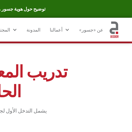
توضيح حول هوية جسور وان
عن «جسور»
أعمالنا
المدونة
المجت
تدريب المع
الح