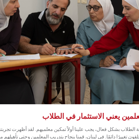
علمين يعني الاستثمار في الطلاب
الطلاب بشكل فعال، يجب علينا أولاً تمكين معلميهم. لقد أظهرت تجربتنا 
لقون تغييرًا دائمًا. في لبنان، قمنا بنجاح بتدريب المعلمين وحتى تأهيلهم 