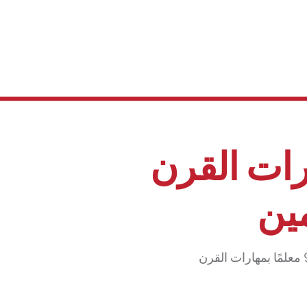
رات القرن
ين
يشمل التدخل الأول لجسور في سوريا ثلاث دورات تدريبية للمعلمين، حيث تم تزويد 90 معلمًا بمهارات القرن