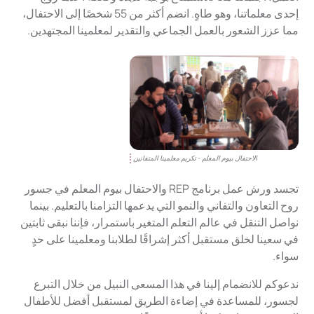
إحدى معلماتنا، وهو طاهٍ. انضم أكثر من 55 شخصًا إلى الاحتفال،
مما عزز الشعور بالعمل الجماعي والتقدير لمعلمينا المجتهدين.
الاحتفال بيوم المعلم - تكريم معلمينا المتفانين
تجسد ورش عمل برنامج REP والاحتفال بيوم المعلم في جسور
روح التعاون والتفاني والنمو التي يدعمها التزامنا بالتعليم. بينما
نواصل التنقل في عالم التعلم المتغير باستمرار، فإننا نبقى ثابتين
في سعينا لخلق مستقبل أكثر إشراقًا لطلابنا ومعلمينا على حدٍ
سواء.
ندعوكم للانضمام إلينا في هذا المسعى النبيل من خلال التبرع
لجسور، للمساعدة في إضاءة الطريق لمستقبل أفضل للأطفال