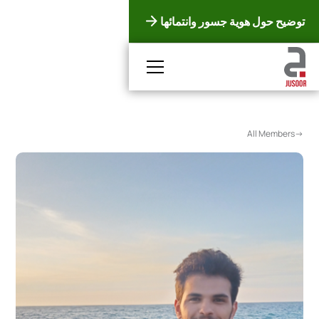
توضيح حول هوية جسور وانتمائها
<-All Members