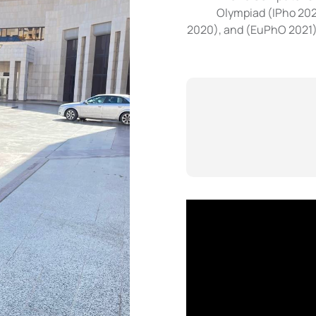
Olympiad (IPho 202
2020), and (EuPhO 2021)