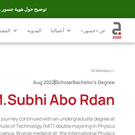
توضيح حول هوية جسور وا
عن «جسور»
أعمالنا
المدونة
المجت
<-All Members
Aug 2022
Scholar
Bachelor's Degree
.Subhi Abo Rdan
 journey continued with an undergraduate degree at
tute of Technology (MIT) double majoring in Physics
ence. Bronze medalist at: the International Physics