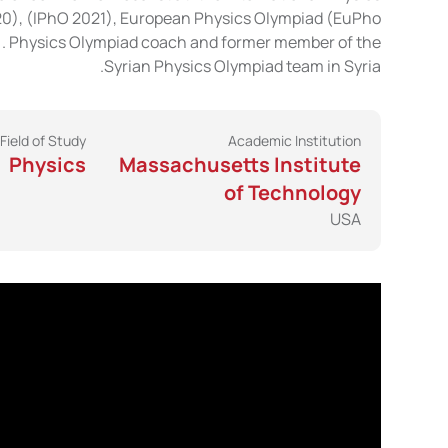
0), (IPhO 2021), European Physics Olympiad (EuPho
. Physics Olympiad coach and former member of the
Syrian Physics Olympiad team in Syria.
Field of Study
Academic Institution
Physics
Massachusetts Institute
of Technology
USA