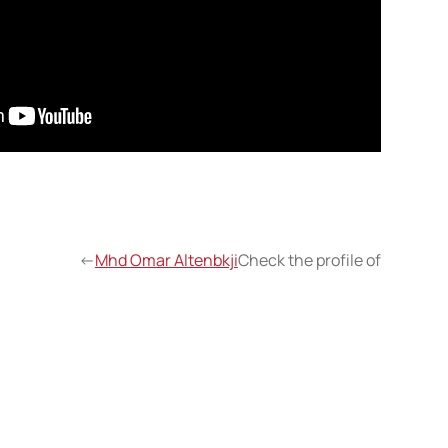
->
Mhd Omar Altenbkji
Check the profile of