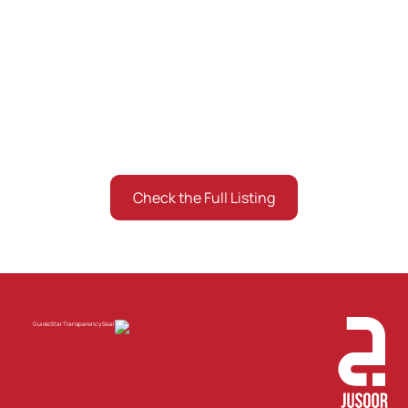
and we can't be more
proud
Get to know about the Jusoor Scholars and Alumni
Community around the world.
Check the Full Listing
Listing the ones who gave consent